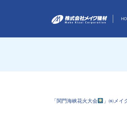
HO
F
「関門海峡花火大会
」㈱メイク機